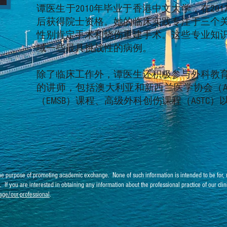
谭医生于2010年毕业于香港中文大学，在20
后获得院士资格。她的临床实践专注于三个
性别肯定手术和烧伤重建手术。这些专业知
域一些最具挑战性的病例。
除了临床工作外，谭医生还积极参与外科教
的讲师，包括澳大利亚和新西兰医学协会（AN
（EMSB）课程、高级外科创伤课程（ASTC
 the purpose of promoting academic exchange. None of such information is intended to be for, n
c. If you are interested in obtaining any information about the professional practice of our cli
ge/our-professional
.