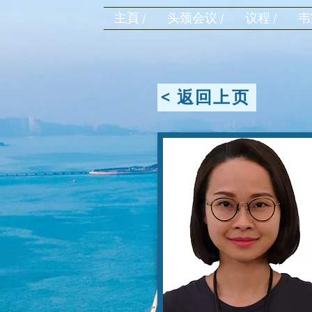
主頁 /
头颈会议 /
议程 /
韦
< 返回上页