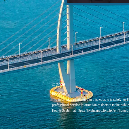
© 2026
Disclaimer:
The information contained in this website is solely for
professional service information of doctors to the publi
Health System at
https://hkuhs.med.hku.hk/en/homepa