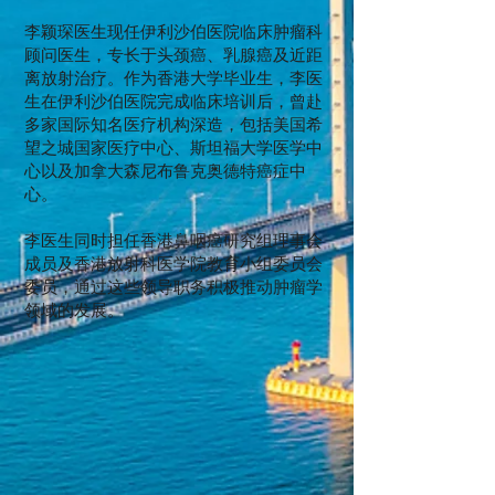
李颖琛医生现任伊利沙伯医院临床肿瘤科
顾问医生，专长于头颈癌、乳腺癌及近距
离放射治疗。作为香港大学毕业生，李医
生在伊利沙伯医院完成临床培训后，曾赴
多家国际知名医疗机构深造，包括美国希
望之城国家医疗中心、斯坦福大学医学中
心以及加拿大森尼布鲁克奥德特癌症中
心。
李医生同时担任香港鼻咽癌研究组理事会
成员及香港放射科医学院教育小组委员会
委员，通过这些领导职务积极推动肿瘤学
领域的发展。