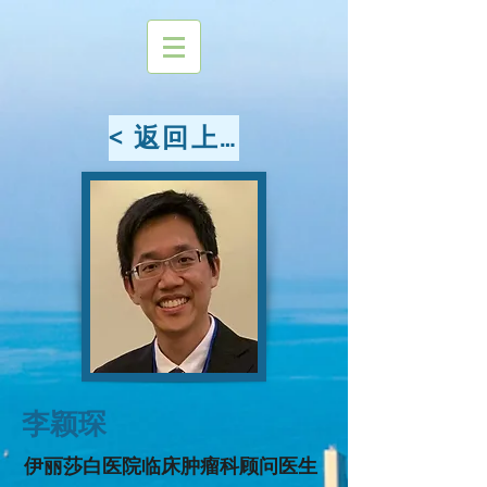
< 返回上页
李颖琛
伊丽莎白医院临床肿瘤科顾问医生